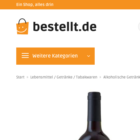
Zum
Ein Shop, alles drin
Inhalt
springen
n
Weitere Kategorien
Start
»
Lebensmittel / Getränke / Tabakwaren
»
Alkoholische Geträn