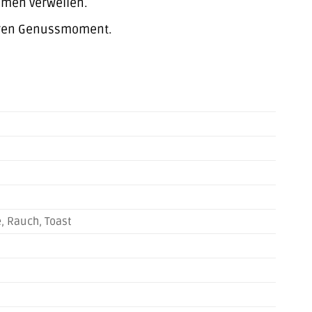
umen verweilen.
nderen Genussmoment.
, Rauch, Toast