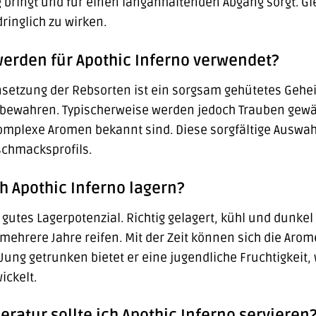
bringt und für einen langanhaltenden Abgang sorgt. Gleic
ringlich zu wirken.
erden für Apothic Inferno verwendet?
tzung der Rebsorten ist ein sorgsam gehütetes Geheimni
 bewahren. Typischerweise werden jedoch Trauben gewählt
komplexe Aromen bekannt sind. Diese sorgfältige Auswah
schmacksprofils.
h Apothic Inferno lagern?
n gutes Lagerpotenzial. Richtig gelagert, kühl und dunke
 mehrere Jahre reifen. Mit der Zeit können sich die Ar
 Jung getrunken bietet er eine jugendliche Fruchtigkeit
ickelt.
ratur sollte ich Apothic Inferno servieren