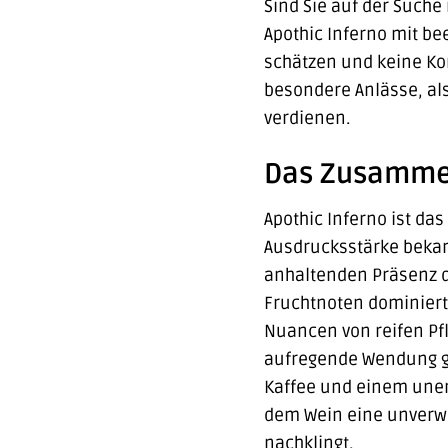
Sind Sie auf der Suche
Apothic Inferno mit be
schätzen und keine Ko
besondere Anlässe, al
verdienen.
Das Zusammen
Apothic Inferno ist das
Ausdrucksstärke bekann
anhaltenden Präsenz di
Fruchtnoten dominiert
Nuancen von reifen Pfl
aufregende Wendung gä
Kaffee und einem uner
dem Wein eine unverwe
nachklingt.