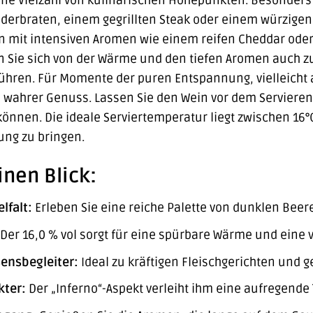
eine Vielzahl von kulinarischen Höhepunkten. Besonders 
nderbraten, einem gegrillten Steak oder einem würzige
n mit intensiven Aromen wie einem reifen Cheddar oder 
en Sie sich von der Wärme und den tiefen Aromen auch 
führen. Für Momente der puren Entspannung, vielleicht
n wahrer Genuss. Lassen Sie den Wein vor dem Servieren
können. Die ideale Serviertemperatur liegt zwischen 16°
ung zu bringen.
inen Blick:
lfalt:
Erleben Sie eine reiche Palette von dunklen Beer
Der 16,0 % vol sorgt für eine spürbare Wärme und eine 
ensbegleiter:
Ideal zu kräftigen Fleischgerichten und g
kter:
Der „Inferno“-Aspekt verleiht ihm eine aufregende 