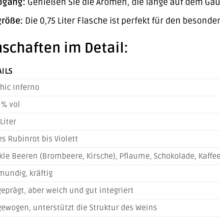
bgang:
Genießen Sie die Aromen, die lange auf dem Ga
größe:
Die 0,75 Liter Flasche ist perfekt für den beso
schaften im Detail:
AILS
hic Inferno
 % vol
 Liter
es Rubinrot bis Violett
le Beeren (Brombeere, Kirsche), Pflaume, Schokolade, Kaffee
mundig, kräftig
eprägt, aber weich und gut integriert
ewogen, unterstützt die Struktur des Weins