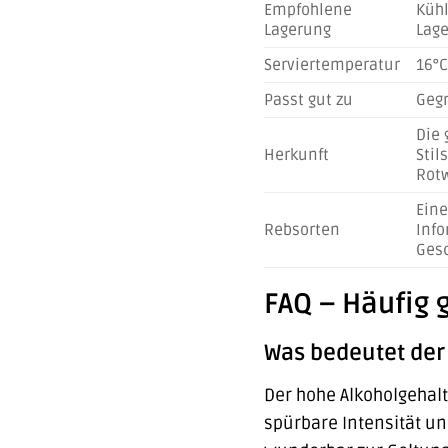
Empfohlene
Kühl
Lagerung
Lage
Serviertemperatur
16°C
Passt gut zu
Gegr
Die 
Herkunft
Stil
Rotw
Eine
Rebsorten
Info
Gesc
FAQ – Häufig g
Was bedeutet der
Der hohe Alkoholgehalt
spürbare Intensität u