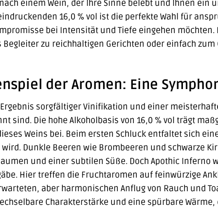
 nach einem Wein, der Ihre Sinne belebt und Ihnen ein
eindruckenden 16,0 % vol ist die perfekte Wahl für ans
mpromisse bei Intensität und Tiefe eingehen möchten. D
s Begleiter zu reichhaltigen Gerichten oder einfach zu
spiel der Aromen: Eine Sympho
 Ergebnis sorgfältiger Vinifikation und einer meisterhaf
t sind. Die hohe Alkoholbasis von 16,0 % vol trägt maß
eses Weins bei. Beim ersten Schluck entfaltet sich ein
 wird. Dunkle Beeren wie Brombeeren und schwarze Kir
aumen und einer subtilen Süße. Doch Apothic Inferno w
be. Hier treffen die Fruchtaromen auf feinwürzige An
warteten, aber harmonischen Anflug von Rauch und Toas
chselbare Charakterstärke und eine spürbare Wärme, di