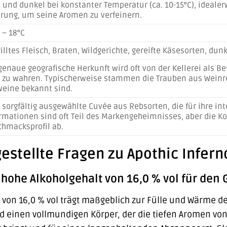
 und dunkel bei konstanter Temperatur (ca. 10-15°C), idealerw
rung, um seine Aromen zu verfeinern.
 – 18°C
illtes Fleisch, Braten, Wildgerichte, gereifte Käsesorten, dun
genaue geografische Herkunft wird oft von der Kellerei als B
s zu wahren. Typischerweise stammen die Trauben aus Weinreg
eine bekannt sind.
 sorgfältig ausgewählte Cuvée aus Rebsorten, die für ihre in
rmationen sind oft Teil des Markengeheimnisses, aber die K
hmacksprofil ab.
estellte Fragen zu Apothic Inferno
 hohe Alkoholgehalt von 16,0 % vol für de
 von 16,0 % vol trägt maßgeblich zur Fülle und Wärme des
nd einen vollmundigen Körper, der die tiefen Aromen v