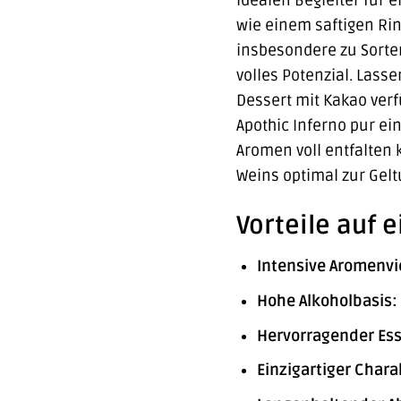
idealen Begleiter für 
wie einem saftigen Ri
insbesondere zu Sorte
volles Potenzial. Lass
Dessert mit Kakao ver
Apothic Inferno pur ei
Aromen voll entfalten 
Weins optimal zur Gelt
Vorteile auf e
Intensive Aromenvie
Hohe Alkoholbasis:
Hervorragender Ess
Einzigartiger Chara