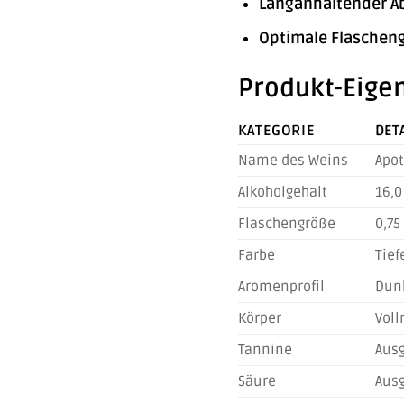
Langanhaltender A
Optimale Flaschen
Produkt-Eigen
KATEGORIE
DET
Name des Weins
Apot
Alkoholgehalt
16,0
Flaschengröße
0,75
Farbe
Tief
Aromenprofil
Dunk
Körper
Voll
Tannine
Ausg
Säure
Ausg