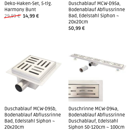
Deko-Haken-Set, 5-tlg.
Duschablauf MCW-D95a,
Harmony Bunt
Bodenablauf Abflussrinne
Bad, Edelstahl Siphon ~
Ursprünglicher
Aktueller
29,99
€
14,99
€
Preis
Preis
20x20cm
war:
ist:
50,99
€
29,99 €
14,99 €.
Duschablauf MCW-D95b,
Duschrinne MCW-D94a,
Bodenablauf Abflussrinne
Bodenablauf Abflussrinne
Bad, Edelstahl Siphon ~
Duschablauf, Edelstahl
20x20cm
Siphon 50-120cm ~ 100cm