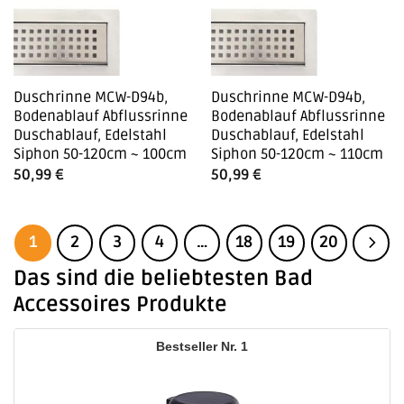
Duschrinne MCW-D94b,
Duschrinne MCW-D94b,
Bodenablauf Abflussrinne
Bodenablauf Abflussrinne
Duschablauf, Edelstahl
Duschablauf, Edelstahl
Siphon 50-120cm ~ 100cm
Siphon 50-120cm ~ 110cm
50,99
€
50,99
€
1
2
3
4
…
18
19
20
Das sind die beliebtesten Bad
Accessoires Produkte
1