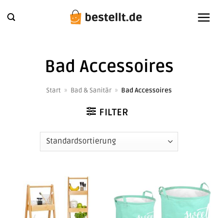
Zum
Inhalt
springen
Bad Accessoires
Start
»
Bad & Sanitär
»
Bad Accessoires
FILTER