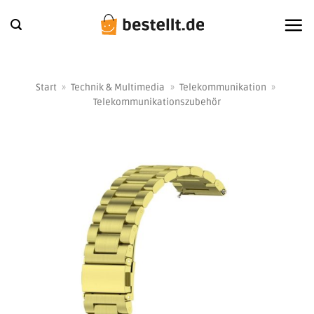
Zum
Inhalt
springen
Start
»
Technik & Multimedia
»
Telekommunikation
»
Telekommunikationszubehör