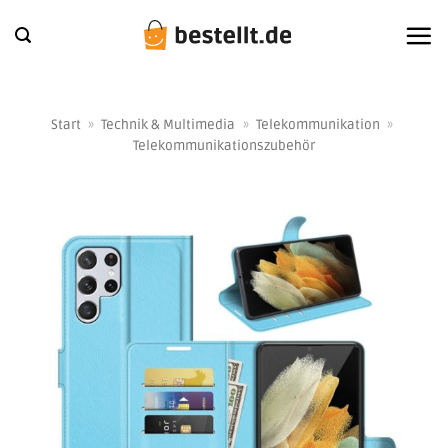
Zum
Inhalt
springen
Start
»
Technik & Multimedia
»
Telekommunikation
»
Telekommunikationszubehör