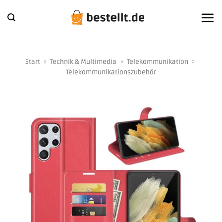
Zum
Inhalt
springen
Start
»
Technik & Multimedia
»
Telekommunikation
»
Telekommunikationszubehör