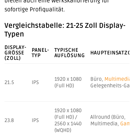
bieten auch eine Werkskalibrierung für
sofortige Profiqualität.
Vergleichstabelle: 21-25 Zoll Display-
Typen
DISPLAY-
PANEL-
TYPISCHE
GRÖSSE (
HAUPTEINSATZGE
TYP
AUFLÖSUNG
ZOLL)
1920 x 1080
Büro,
Multimedia
,
21.5
IPS
(Full HD)
Gelegenheits-Gam
1920 x 1080
(Full HD) /
Allround (Büro,
23.8
IPS
2560 x 1440
Multimedia,
Gami
(WQHD)