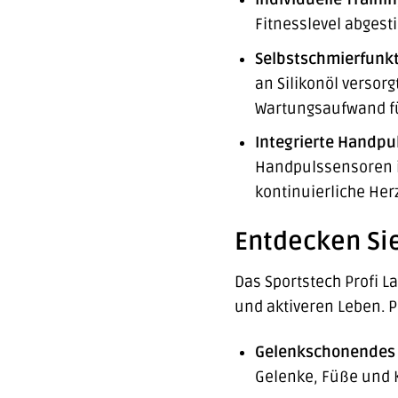
Fitnesslevel abgest
Selbstschmierfunkt
an Silikonöl versor
Wartungsaufwand fü
Integrierte Handpu
Handpulssensoren im
kontinuierliche Her
Entdecken Sie 
Das Sportstech Profi L
und aktiveren Leben. P
Gelenkschonendes 
Gelenke, Füße und K