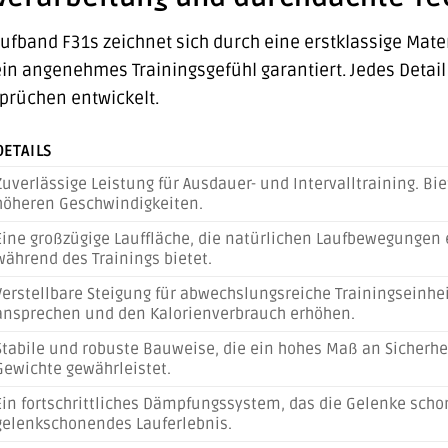
aufband F31s zeichnet sich durch eine erstklassige Mat
ein angenehmes Trainingsgefühl garantiert. Jedes Detail
prüchen entwickelt.
DETAILS
Zuverlässige Leistung für Ausdauer- und Intervalltraining. Bi
höheren Geschwindigkeiten.
Eine großzügige Lauffläche, die natürlichen Laufbewegunge
während des Trainings bietet.
Verstellbare Steigung für abwechslungsreiche Trainingseinhe
ansprechen und den Kalorienverbrauch erhöhen.
Stabile und robuste Bauweise, die ein hohes Maß an Sicherhe
Gewichte gewährleistet.
Ein fortschrittliches Dämpfungssystem, das die Gelenke schont
gelenkschonendes Lauferlebnis.