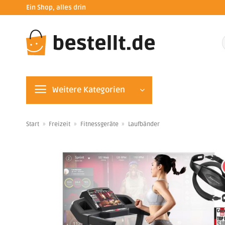
Zum
Ein Shop, alles drin
Inhalt
springen
n
Weitere Kategorien
Start
»
Freizeit
»
Fitnessgeräte
»
Laufbänder