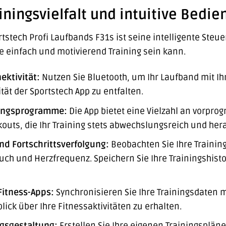
ningsvielfalt und intuitive Bedie
stech Profi Laufbands F31s ist seine intelligente Steuer
ie einfach und motivierend Training sein kann.
ktivität:
Nutzen Sie Bluetooth, um Ihr Laufband mit I
ität der Sportstech App zu entfalten.
ningsprogramme:
Die App bietet eine Vielzahl an vorpro
rkouts, die Ihr Training stets abwechslungsreich und her
nd Fortschrittsverfolgung:
Beobachten Sie Ihre Training
uch und Herzfrequenz. Speichern Sie Ihre Trainingshistor
Fitness-Apps:
Synchronisieren Sie Ihre Trainingsdaten 
ck über Ihre Fitnessaktivitäten zu erhalten.
ngsgestaltung:
Erstellen Sie Ihre eigenen Trainingspläne