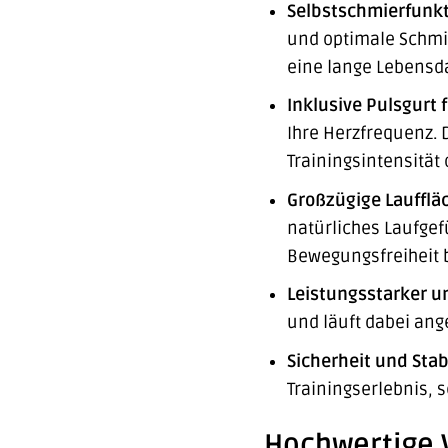
Selbstschmierfunkt
und optimale Schmi
eine lange Lebensda
Inklusive Pulsgurt f
Ihre Herzfrequenz. D
Trainingsintensität 
Großzügige Lauffläc
natürliches Laufge
Bewegungsfreiheit b
Leistungsstarker un
und läuft dabei ang
Sicherheit und Stabi
Trainingserlebnis, s
Hochwertige 