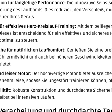
ion für langlebige Performance:
Die innovative Selbsts
erung des Laufbands. Dies reduziert den Verschleiß, m
uer Ihres Geräts.
ür effektives Herz-Kreislauf-Training:
Mit dem beiliegen
ieses ist entscheidend für ein effektives und sicheres H
optimal zu steuern.
he für natürlichen Laufkomfort:
Genießen Sie eine brei
fühl ermöglicht und auch bei höheren Geschwindigkeite
ietet.
d leiser Motor:
Der hochwertige Motor bietet ausreiche
enehm leise, sodass Sie ungestört trainieren können, 
lität:
Robuste Konstruktion und durchdachte Sicherheit
elbst bei intensiven Läufen.
Verarbeitung und durchdachte Te