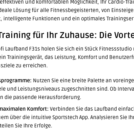
effektiven und komfortablen Möglichkeit, Ihr Cardio-Tra
deale Lösung für alle Fitnessbegeisterten, von Einsteige
t, intelligente Funktionen und ein optimales Trainingser
Training für Ihr Zuhause: Die Vort
fi Laufband F31s holen Sie sich ein Stück Fitnessstudio 
 ein Trainingsgerät, das Leistung, Komfort und Benutzerf
ssziele zu erreichen.
ngsprogramme:
Nutzen Sie eine breite Palette an voreing
ele und Leistungsniveaus zugeschnitten sind. Ob Interva
en die passende Herausforderung.
 maximalen Komfort:
Verbinden Sie das Laufband einfac
uem über die intuitive Sportstech App. Analysieren Sie Ih
eilen Sie Ihre Erfolge.