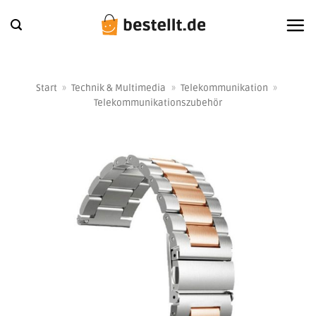
Zum
Inhalt
springen
Start
»
Technik & Multimedia
»
Telekommunikation
»
Telekommunikationszubehör