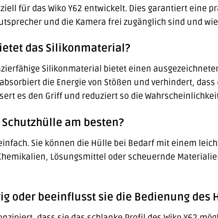
ziell für das Wiko Y62 entwickelt. Dies garantiert eine pr
autsprecher und die Kamera frei zugänglich sind und w
etet das Silikonmaterial?
azierfähige Silikonmaterial bietet einen ausgezeichnete
bsorbiert die Energie von Stößen und verhindert, dass 
rt es den Griff und reduziert so die Wahrscheinlichkeit
e Schutzhülle am besten?
 einfach. Sie können die Hülle bei Bedarf mit einem leic
Chemikalien, Lösungsmittel oder scheuernde Materialie
rrig oder beeinflusst sie die Bedienung des
konzipiert, dass sie das schlanke Profil des Wiko Y62 mögl