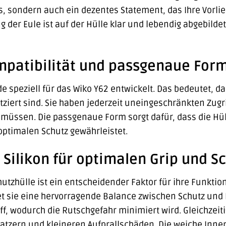
ls, sondern auch ein dezentes Statement, das Ihre Vorli
g der Eule ist auf der Hülle klar und lebendig abgebilde
patibilität und passgenaue For
e speziell für das Wiko Y62 entwickelt. Das bedeutet, d
tziert sind. Sie haben jederzeit uneingeschränkten Zugr
 müssen. Die passgenaue Form sorgt dafür, dass die Hüll
optimalen Schutz gewährleistet.
Silikon für optimalen Grip und S
hutzhülle ist ein entscheidender Faktor für ihre Funktio
et sie eine hervorragende Balance zwischen Schutz und 
ff, wodurch die Rutschgefahr minimiert wird. Gleichzeiti
Kratzern und kleineren Aufprallschäden. Die weiche Inne