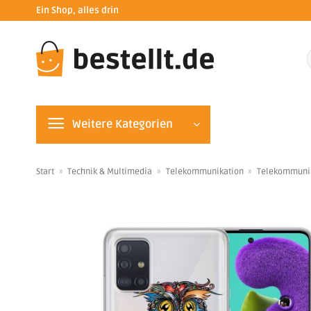
Zum
Ein Shop, alles drin
Inhalt
springen
n
Weitere Kategorien
Start
»
Technik & Multimedia
»
Telekommunikation
»
Telekommuni