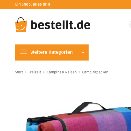
Zum
Ein Shop, alles drin
Inhalt
springen
n
Weitere Kategorien
Start
»
Freizeit
»
Camping & Reisen
»
Campingdecken