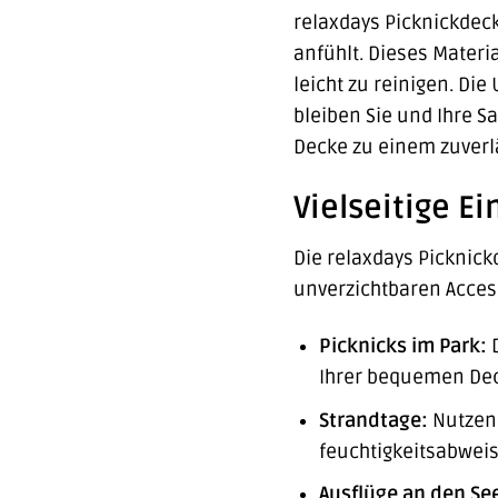
relaxdays Picknickdec
anfühlt. Dieses Materi
leicht zu reinigen. Die
bleiben Sie und Ihre 
Decke zu einem zuverlä
Vielseitige E
Die relaxdays Picknickd
unverzichtbaren Access
Picknicks im Park:
D
Ihrer bequemen Dec
Strandtage:
Nutzen 
feuchtigkeitsabweis
Ausflüge an den Se