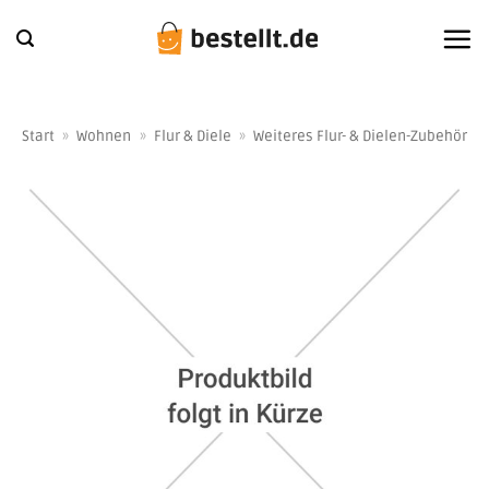
Zum
Inhalt
springen
Start
»
Wohnen
»
Flur & Diele
»
Weiteres Flur- & Dielen-Zubehör