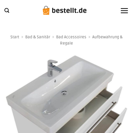
Zum
Inhalt
springen
Start
»
Bad & Sanitär
»
Bad Accessoires
»
Aufbewahrung &
Regale