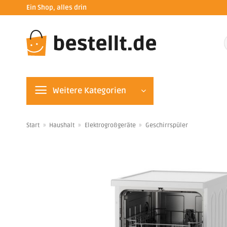
Zum
Ein Shop, alles drin
Inhalt
springen
n
Weitere Kategorien
Start
»
Haushalt
»
Elektrogroßgeräte
»
Geschirrspüler