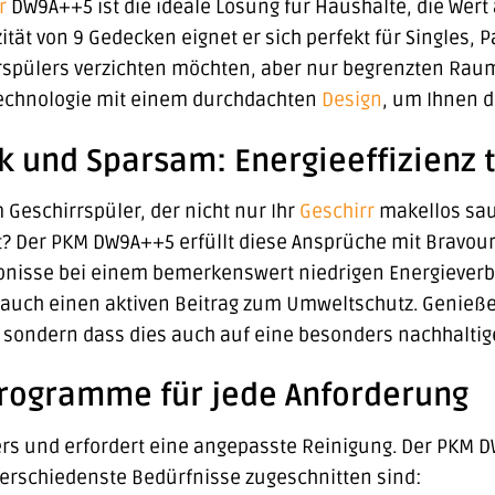
r
DW9A++5 ist die ideale Lösung für Haushalte, die Wert 
ität von 9 Gedecken eignet er sich perfekt für Singles, P
rspülers verzichten möchten, aber nur begrenzten Raum
echnologie mit einem durchdachten
Design
, um Ihnen d
k und Sparsam: Energieeffizienz t
Geschirrspüler, der nicht nur Ihr
Geschirr
makellos sau
 Der PKM DW9A++5 erfüllt diese Ansprüche mit Bravour. 
bnisse bei einem bemerkenswert niedrigen Energieverbra
uch einen aktiven Beitrag zum Umweltschutz. Genießen 
 sondern dass dies auch auf eine besonders nachhaltig
Programme für jede Anforderung
ers und erfordert eine angepasste Reinigung. Der PKM 
erschiedenste Bedürfnisse zugeschnitten sind: