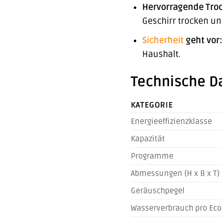
Hervorragende Tro
Geschirr trocken u
Sicherheit
geht vor
Haushalt.
Technische D
KATEGORIE
Energieeffizienzklasse
Kapazität
Programme
Abmessungen (H x B x T)
Geräuschpegel
Wasserverbrauch pro Ec