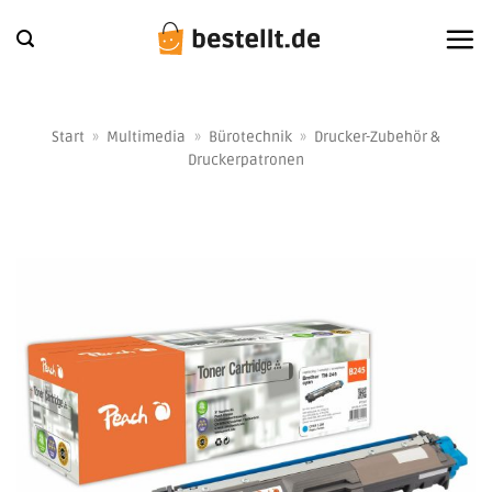
Zum
Inhalt
springen
Start
»
Multimedia
»
Bürotechnik
»
Drucker-Zubehör &
Druckerpatronen