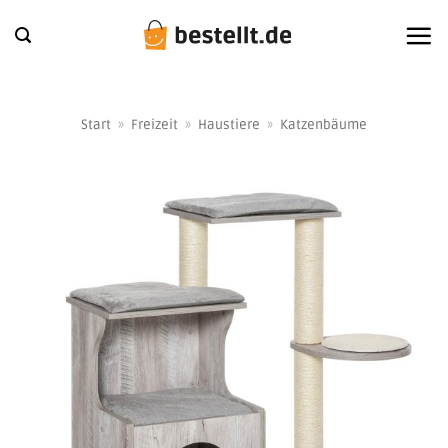
Zum
Inhalt
springen
Start
»
Freizeit
»
Haustiere
»
Katzenbäume