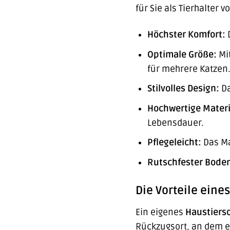
für Sie als Tierhalter 
Höchster Komfort:
D
Optimale Größe:
Mit
für mehrere Katzen.
Stilvolles Design:
Da
Hochwertige Materi
Lebensdauer.
Pflegeleicht:
Das Mat
Rutschfester Bode
Die Vorteile eine
Ein eigenes
Haustiers
Rückzugsort, an dem es