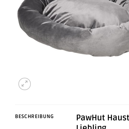
PawHut Hausti
BESCHREIBUNG
Liebling