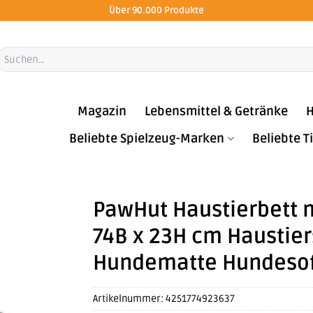
Über 90.000 Produkte
Suchen
ach:
Magazin
Lebensmittel & Getränke
H
Beliebte Spielzeug-Marken
Beliebte 
PawHut Haustierbett m
74B x 23H cm Haustie
Hundematte Hundesofa
Artikelnummer:
4251774923637