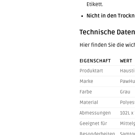
Etikett.
Nicht in den Trock
Technische Daten
Hier finden Sie die wi
EIGENSCHAFT
WERT
Produktart
Hausti
Marke
PawHu
Farbe
Grau
Material
Polyes
Abmessungen
102L x
Geeignet für
Mittel
Besonderheiten
Samtop