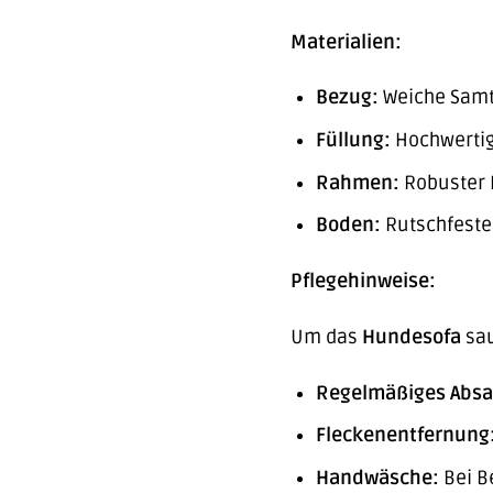
Materialien:
Bezug:
Weiche Samto
Füllung:
Hochwerti
Rahmen:
Robuster
Boden:
Rutschfeste
Pflegehinweise:
Um das
Hundesofa
sau
Regelmäßiges Abs
Fleckenentfernung
Handwäsche:
Bei B