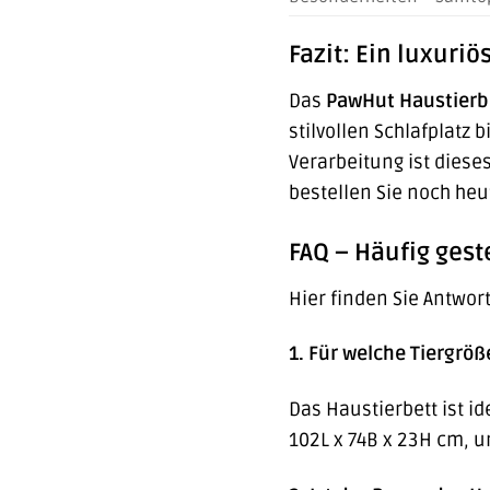
Fazit: Ein luxuri
Das
PawHut Haustierb
stilvollen Schlafplatz
Verarbeitung ist diese
bestellen Sie noch he
FAQ – Häufig gest
Hier finden Sie Antwor
1. Für welche Tiergröß
Das Haustierbett ist i
102L x 74B x 23H cm, u