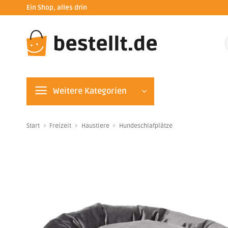
Zum
Ein Shop, alles drin
Inhalt
springen
n
Weitere Kategorien
Start
»
Freizeit
»
Haustiere
»
Hundeschlafplätze