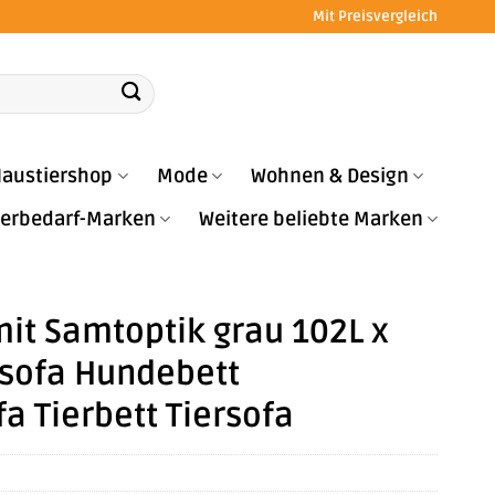
Mit Preisvergleich
austiershop
Mode
Wohnen & Design
Tierbedarf-Marken
Weitere beliebte Marken
it Samtoptik grau 102L x
rsofa Hundebett
 Tierbett Tiersofa