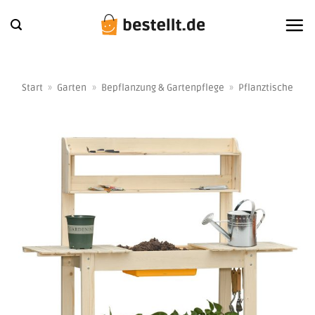
Zum
Inhalt
springen
Start
»
Garten
»
Bepflanzung & Gartenpflege
»
Pflanztische