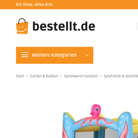
Zum
Ein Shop, alles drin
Inhalt
springen
n
Weitere Kategorien
Start
»
Garten & Balkon
»
Spielwaren outdoor
»
Spielzelte & Spielh