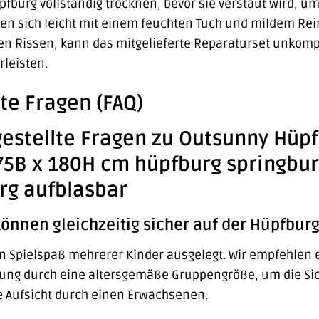
pfburg vollständig trocknen, bevor sie verstaut wird, 
n sich leicht mit einem feuchten Tuch und mildem Rei
nen Rissen, kann das mitgelieferte Reparaturset unkomp
leisten.
lte Fragen (FAQ)
gestellte Fragen zu Outsunny Hüp
75B x 180H cm hüpfburg springbur
rg aufblasbar
können gleichzeitig sicher auf der Hüpfburg
en Spielspaß mehrerer Kinder ausgelegt. Wir empfehlen 
zung durch eine altersgemäße Gruppengröße, um die Siche
ie Aufsicht durch einen Erwachsenen.