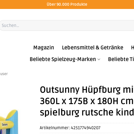
Über 90.000 Produkte
Suchen
ach:
Magazin
Lebensmittel & Getränke
H
Beliebte Spielzeug-Marken
Beliebte 
äuser
Outsunny Hüpfburg mi
360L x 175B x 180H cm
spielburg rutsche kin
Artikelnummer:
4251774940207