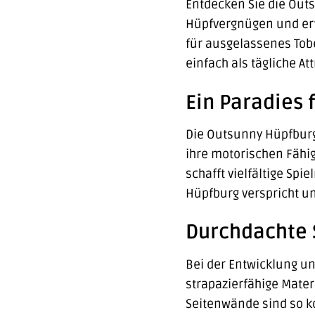
Entdecken Sie die Out
Hüpfvergnügen und erfr
für ausgelassenes Tobe
einfach als tägliche A
Ein Paradies 
Die Outsunny Hüpfburg i
ihre motorischen Fähi
schafft vielfältige Sp
Hüpfburg verspricht u
Durchdachte S
Bei der Entwicklung un
strapazierfähige Mate
Seitenwände sind so ko