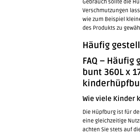
Gebrauch sollte die Hü
Verschmutzungen lasse
wie zum Beispiel klei
des Produkts zu gewähr
Häufig gestel
FAQ – Häufig 
bunt 360L x 1
kinderhüpfbu
Wie viele Kinder 
Die Hüpfburg ist für d
eine gleichzeitige Nut
achten Sie stets auf d