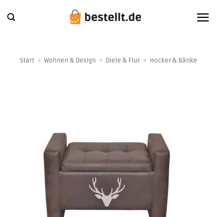
Zum
Inhalt
springen
Start
»
Wohnen & Design
»
Diele & Flur
»
Hocker & Bänke