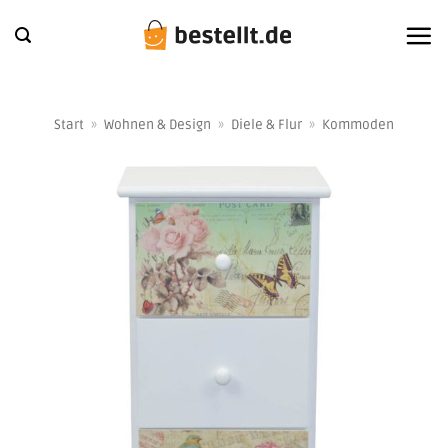
Zum
Inhalt
springen
Start
»
Wohnen & Design
»
Diele & Flur
»
Kommoden