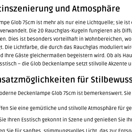
htinszenierung und Atmosphäre
e Glob 75cm ist mehr als nur eine Lichtquelle; sie ist 
erwandelt. Die 20 Rauchglas-Kugeln fungieren als Diffu
en. Dies ist besonders vorteilhaft in Wohnbereichen,
. Die Lichtfarbe, die durch das Rauchglas moduliert w
nd Ihre Gäste gleichermaßen begeistern wird. Ob als H
sstisch – die Glob Deckenlampe setzt stilvolle Akzente 
insatzmöglichkeiten für Stilbewus
 Moderne Deckenlampe Glob 75cm ist bemerkenswert. Sie 
fen Sie eine gemütliche und stilvolle Atmosphäre für g
Sie Ihren Esstisch gekonnt in Szene und genießen Sie I
n Sie für sanftes, stimmungsvolles Licht, das zur Ents