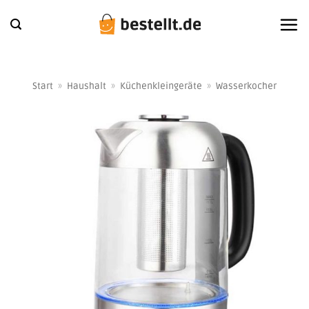
Zum
Inhalt
springen
Start
»
Haushalt
»
Küchenkleingeräte
»
Wasserkocher