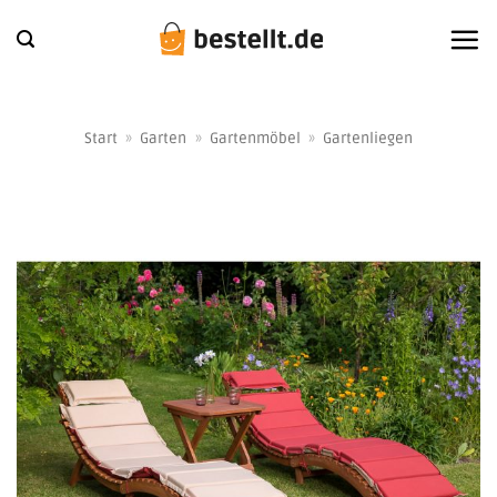
Zum
Inhalt
springen
Start
»
Garten
»
Gartenmöbel
»
Gartenliegen