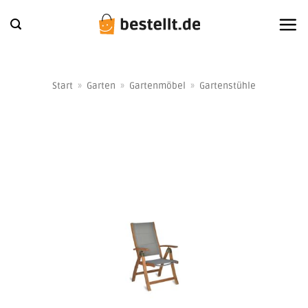
Zum
Inhalt
springen
Start
»
Garten
»
Gartenmöbel
»
Gartenstühle