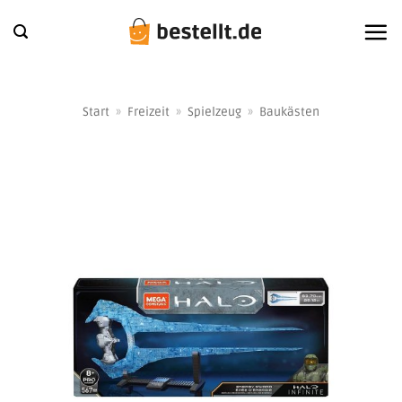
Zum
Inhalt
springen
Start
»
Freizeit
»
Spielzeug
»
Baukästen