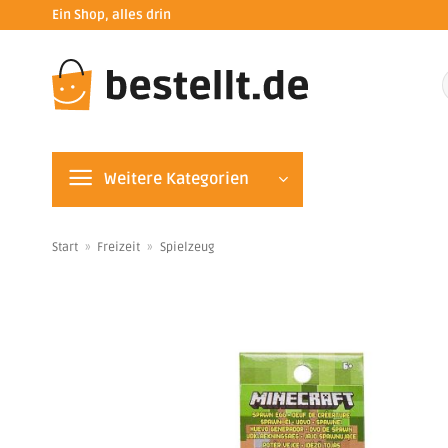
Zum
Ein Shop, alles drin
Inhalt
springen
n
Weitere Kategorien
Start
»
Freizeit
»
Spielzeug