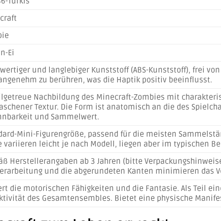
6-Türkis
craft
ie
n-Ei
ertiger und langlebiger Kunststoff (ABS-Kunststoff), frei vo
angenehm zu berühren, was die Haptik positiv beeinflusst.
ilgetreue Nachbildung des Minecraft-Zombies mit charakteris
aschener Textur. Die Form ist anatomisch an die des Spielch
nnbarkeit und Sammelwert.
dard-Mini-Figurengröße, passend für die meisten Sammelstä
variieren leicht je nach Modell, liegen aber im typischen Be
ß Herstellerangaben ab 3 Jahren (bitte Verpackungshinweise
Verarbeitung und die abgerundeten Kanten minimieren das Ve
rt die motorischen Fähigkeiten und die Fantasie. Als Teil ein
aktivität des Gesamtensembles. Bietet eine physische Manifes