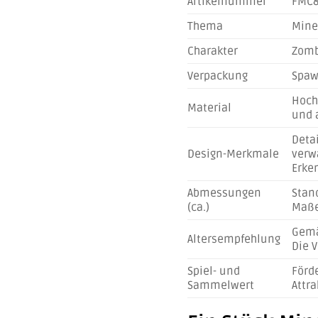
Artikelnummer
FMC8
Thema
Mine
Charakter
Zomb
Verpackung
Spaw
Hochw
Material
und 
Deta
Design-Merkmale
verw
Erke
Abmessungen
Stan
(ca.)
Maße 
Gemä
Altersempfehlung
Die 
Spiel- und
Förde
Sammelwert
Attr