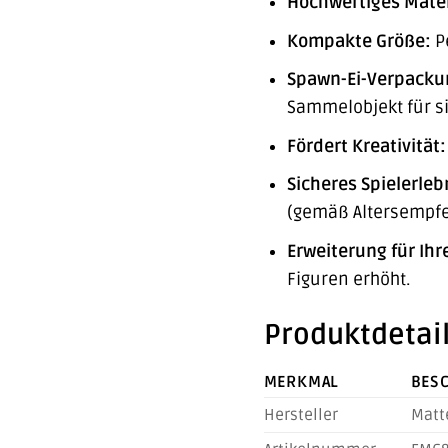
Hochwertiges Mater
Kompakte Größe:
Pe
Spawn-Ei-Verpacku
Sammelobjekt für si
Fördert Kreativität:
Sicheres Spielerleb
(gemäß Altersempfe
Erweiterung für Ih
Figuren erhöht.
Produktdetail
MERKMAL
BES
Hersteller
Matt