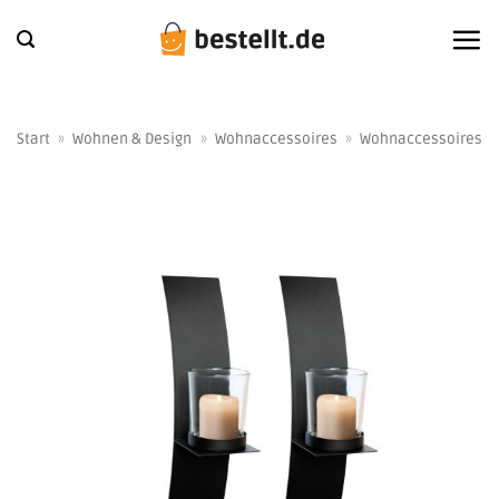
Zum
Inhalt
springen
Start
»
Wohnen & Design
»
Wohnaccessoires
»
Wohnaccessoires