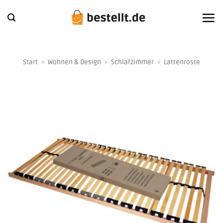
Zum
Inhalt
springen
Start
»
Wohnen & Design
»
Schlafzimmer
»
Lattenroste