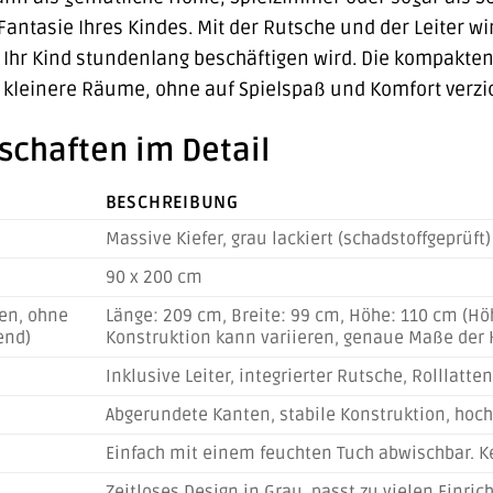
antasie Ihres Kindes. Mit der Rutsche und der Leiter w
r Ihr Kind stundenlang beschäftigen wird. Die kompakt
n kleinere Räume, ohne auf Spielspaß und Komfort verz
schaften im Detail
BESCHREIBUNG
Massive Kiefer, grau lackiert (schadstoffgeprüft)
90 x 200 cm
en, ohne
Länge: 209 cm, Breite: 99 cm, Höhe: 110 cm (Höh
end)
Konstruktion kann variieren, genaue Maße der 
Inklusive Leiter, integrierter Rutsche, Rolllatte
Abgerundete Kanten, stabile Konstruktion, hoc
Einfach mit einem feuchten Tuch abwischbar. K
Zeitloses Design in Grau, passt zu vielen Einric