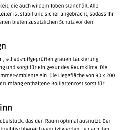
eit, die auch wildem Toben standhält. Alle
iter ist stabil und sicher angebracht, sodass Ihr
iten bieten zusätzlichen Schutz vor dem
gn
gen, schadstoffgeprüften grauen Lackierung
ung und sorgt für ein gesundes Raumklima. Die
zimmer-Ambiente ein. Die Liegefläche von 90 x 200
ferumfang enthaltene Rolllattenrost sorgt für
inn
s Möbelstück, das den Raum optimal ausnutzt. Der
chreibtischbereich genutzt werden, je nach den