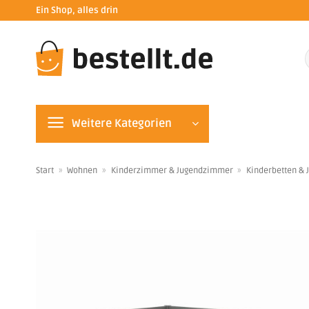
Zum
Ein Shop, alles drin
Inhalt
springen
n
Weitere Kategorien
Start
»
Wohnen
»
Kinderzimmer & Jugendzimmer
»
Kinderbetten & 