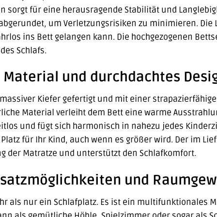
n sorgt für eine herausragende Stabilität und Langlebigk
 abgerundet, um Verletzungsrisiken zu minimieren. Die Le
hrlos ins Bett gelangen kann. Die hochgezogenen Bettse
des Schlafs.
 Material und durchdachtes Desi
s massiver Kiefer gefertigt und mit einer strapazierfähi
liche Material verleiht dem Bett eine warme Ausstrahl
eitlos und fügt sich harmonisch in nahezu jedes Kinder
Platz für Ihr Kind, auch wenn es größer wird. Der im Lie
g der Matratze und unterstützt den Schlafkomfort.
Einsatzmöglichkeiten und Raumgew
ehr als nur ein Schlafplatz. Es ist ein multifunktionale
ann als gemütliche Höhle, Spielzimmer oder sogar als S