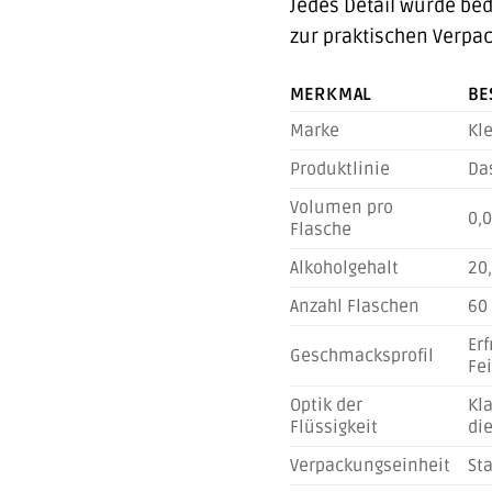
Jedes Detail wurde bed
zur praktischen Verpack
MERKMAL
BE
Marke
Kle
Produktlinie
Das
Volumen pro
0,0
Flasche
Alkoholgehalt
20,
Anzahl Flaschen
60
Er
Geschmacksprofil
Fe
Optik der
Kla
Flüssigkeit
die
Verpackungseinheit
Sta