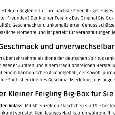
rfekten Begleiter für Ihre nächste Feier, Ihr gesellig
r Freunden? Der Kleiner Feigling Das Original Big-Box im
Qualität, Geschmack und unkomplizierten Genuss schätze
ssliche Momente und ist perfekt für Veranstaltungen je
r Geschmack und unverwechselbar
ch über Jahrzehnte als Ikone der deutschen Spirituosenku
rlesener Zutaten und einem traditionsreichen Herstellu
t einem harmonischen Alkoholgehalt, der sowohl puren 
elne Shot ist ein kleines Geschmackserlebnis, das begeis
er Kleiner Feigling Big-Box für Sie
den Anlass:
Mit 60 einzelnen Fläschchen sind Sie bestens
unft gerüstet. Kein lästiges Nachkaufen während Ihre