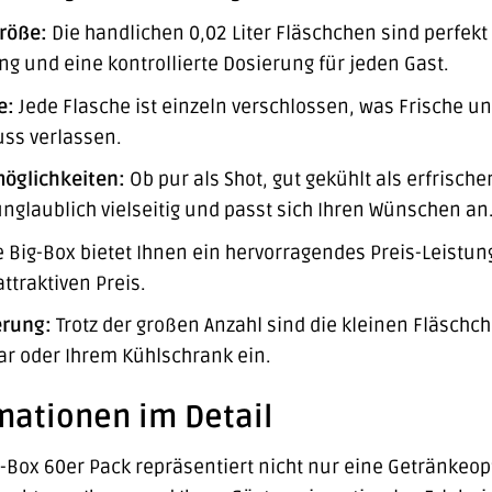
röße:
Die handlichen 0,02 Liter Fläschchen sind perfekt 
 und eine kontrollierte Dosierung für jeden Gast.
e:
Jede Flasche ist einzeln verschlossen, was Frische un
ss verlassen.
möglichkeiten:
Ob pur als Shot, gut gekühlt als erfrische
 unglaublich vielseitig und passt sich Ihren Wünschen an
 Big-Box bietet Ihnen ein hervorragendes Preis-Leistun
ttraktiven Preis.
erung:
Trotz der großen Anzahl sind die kleinen Fläschc
bar oder Ihrem Kühlschrank ein.
mationen im Detail
g-Box 60er Pack repräsentiert nicht nur eine Getränkeopt