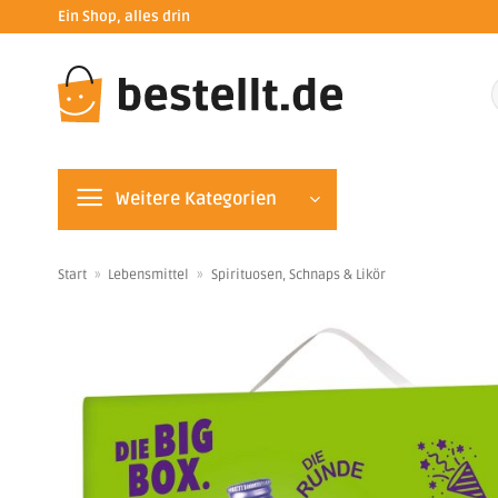
Zum
Ein Shop, alles drin
Inhalt
springen
n
Weitere Kategorien
Start
»
Lebensmittel
»
Spirituosen, Schnaps & Likör