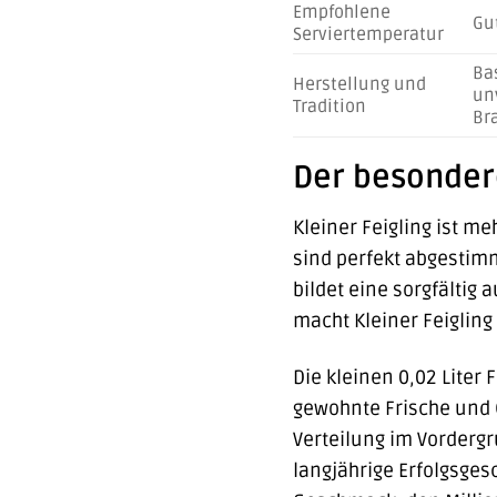
Empfohlene
Gut
Serviertemperatur
Ba
Herstellung und
un
Tradition
Br
Der besondere
Kleiner Feigling ist m
sind perfekt abgestim
bildet eine sorgfältig
macht Kleiner Feigling
Die kleinen 0,02 Liter
gewohnte Frische und Q
Verteilung im Vordergr
langjährige Erfolgsges