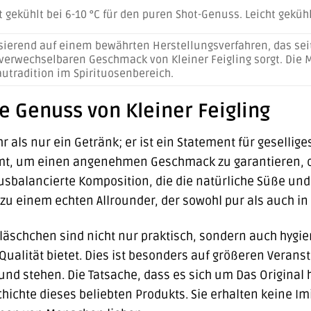
 gekühlt bei 6-10 °C für den puren Shot-Genuss. Leicht geküh
sierend auf einem bewährten Herstellungsverfahren, das seit
verwechselbaren Geschmack von Kleiner Feigling sorgt. Die M
autradition im Spirituosenbereich.
 Genuss von Kleiner Feigling
ehr als nur ein Getränk; er ist ein Statement für gesell
mt, um einen angenehmen Geschmack zu garantieren, o
 ausbalancierte Komposition, die die natürliche Süße und
 zu einem echten Allrounder, der sowohl pur als auch 
 Fläschchen sind nicht nur praktisch, sondern auch hygie
ualität bietet. Dies ist besonders auf größeren Verans
und stehen. Die Tatsache, dass es sich um Das Original h
chichte dieses beliebten Produkts. Sie erhalten keine I