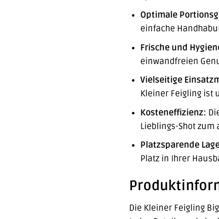
Optimale Portionsg
einfache Handhabung
Frische und Hygien
einwandfreien Genu
Vielseitige Einsatz
Kleiner Feigling ist
Kosteneffizienz:
Die
Lieblings-Shot zum a
Platzsparende Lag
Platz in Ihrer Haus
Produktinfor
Die Kleiner Feigling Bi