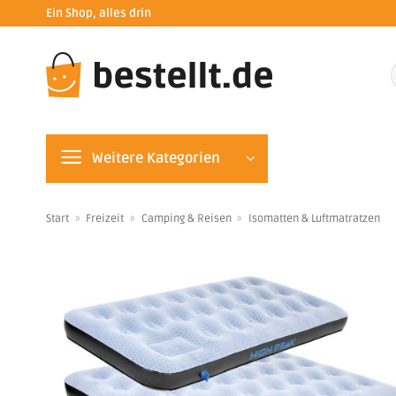
Zum
Ein Shop, alles drin
Inhalt
springen
n
Weitere Kategorien
Start
»
Freizeit
»
Camping & Reisen
»
Isomatten & Luftmatratzen