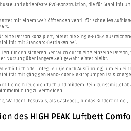
obuste und abriebfeste PVC-Konstruktion, die für Stabilität 
tattet mit einem weit öffnenden Ventil für schnelles Aufblas
tert.
ür eine Person konzipiert, bietet die Single-Größe ausreichen
ibilität mit Standard-Bettlaken bei.
uiert für den sicheren Gebrauch durch eine einzelne Person,
er Nutzung über längere Zeit gewährleistet bleibt.
al erhältlich oder integriert (je nach Ausführung), um ein e
ibilität mit gängigen Hand- oder Elektropumpen ist sicherges
h mit einem feuchten Tuch und mildem Reinigungsmittel abwi
immelbildung zu vermeiden.
g, Wandern, Festivals, als Gästebett, für das Kinderzimmer,
ion des HIGH PEAK Luftbett Comfort