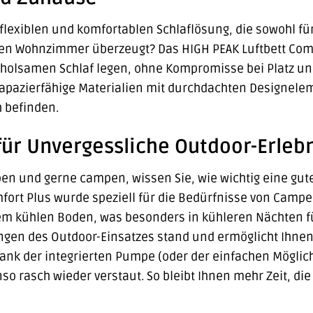
flexiblen und komfortablen Schlaflösung, die sowohl f
n Wohnzimmer überzeugt? Das HIGH PEAK Luftbett Comfor
f erholsamen Schlaf legen, ohne Kompromisse bei Platz
trapazierfähige Materialien mit durchdachten Designel
h befinden.
 für Unvergessliche Outdoor-Erleb
ben und gerne campen, wissen Sie, wie wichtig eine gut
fort Plus wurde speziell für die Bedürfnisse von Campern
m kühlen Boden, was besonders in kühleren Nächten fü
gen des Outdoor-Einsatzes stand und ermöglicht Ihnen,
Dank der integrierten Pumpe (oder der einfachen Möglichk
nso rasch wieder verstaut. So bleibt Ihnen mehr Zeit, 