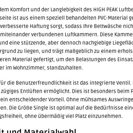
em Komfort und der Langlebigkeit des HIGH PEAK Luftbet
seite ist aus einem speziell behandelten PVC-Material ge
verbesserte Haftung sorgt, sodass Ihre Bettwäsche nicht 
miteinander verbundenen Luftkammern. Diese Kammern s
und eine stützende, aber dennoch nachgiebige Liegefläc
rund zu liegen, und trägt maßgeblich zu einem erholsa
eren Material gefertigt, um den Belastungen des Einsa
der im Wohnzimmer, standzuhalten.
ür die Benutzerfreundlichkeit ist das integrierte Ventil.
 zügiges Entlüften ermöglicht. Dies ist besonders beim
 ein entscheidender Vorteil. Ohne mühsames Auswringen 
n. Die Größe Single ist optimal auf die Bedürfnisse ei
freiheit, ohne übermäßig viel Platz einzunehmen.
it und Materialwahl