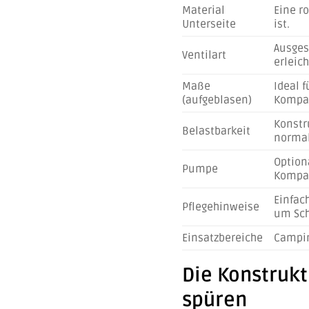
Material
Eine r
Unterseite
ist.
Ausges
Ventilart
erleich
Maße
Ideal f
(aufgeblasen)
Kompat
Konstr
Belastbarkeit
normal
Option
Pumpe
Kompat
Einfac
Pflegehinweise
um Sch
Einsatzbereiche
Campin
Die Konstrukt
spüren