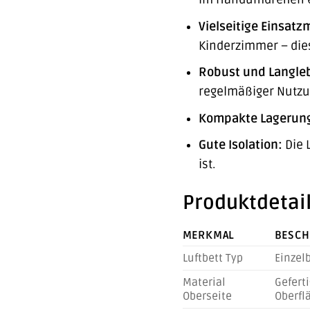
Vielseitige Einsatz
Kinderzimmer – diese
Robust und Langleb
regelmäßiger Nutzu
Kompakte Lagerun
Gute Isolation:
Die 
ist.
Produktdetail
MERKMAL
BESCH
Luftbett Typ
Einzelb
Material
Gefert
Oberseite
Oberflä