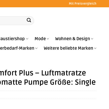
Mit Preisvergleich
austiershop
Mode
Wohnen & Design
Tierbedarf-Marken
Weitere beliebte Marken
mfort Plus – Luftmatratze
omatte Pumpe Größe: Single