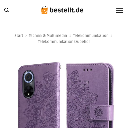
Zum
Inhalt
springen
Start
»
Technik & Multimedia
»
Telekommunikation
»
Telekommunikationszubehör