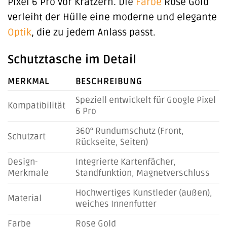
Pixel 6 Pro vor Kratzern. Die
Farbe
Rose Gold
verleiht der Hülle eine moderne und elegante
Optik
, die zu jedem Anlass passt.
Schutztasche im Detail
MERKMAL
BESCHREIBUNG
Speziell entwickelt für Google Pixel
Kompatibilität
6 Pro
360° Rundumschutz (Front,
Schutzart
Rückseite, Seiten)
Design-
Integrierte Kartenfächer,
Merkmale
Standfunktion, Magnetverschluss
Hochwertiges Kunstleder (außen),
Material
weiches Innenfutter
Farbe
Rose Gold