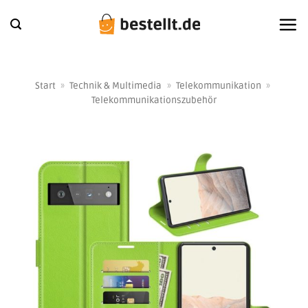
Zum
Inhalt
springen
Start
»
Technik & Multimedia
»
Telekommunikation
»
Telekommunikationszubehör