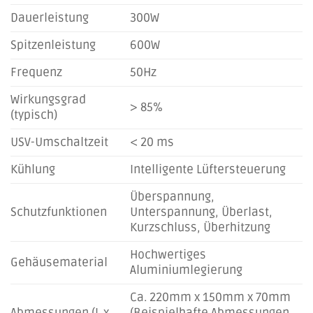
Dauerleistung
300W
Spitzenleistung
600W
Frequenz
50Hz
Wirkungsgrad
> 85%
(typisch)
USV-Umschaltzeit
< 20 ms
Kühlung
Intelligente Lüftersteuerung
Überspannung,
Schutzfunktionen
Unterspannung, Überlast,
Kurzschluss, Überhitzung
Hochwertiges
Gehäusematerial
Aluminiumlegierung
Ca. 220mm x 150mm x 70mm
Abmessungen (L x
(Beispielhafte Abmessungen,