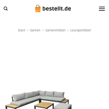
Zum
Inhalt
springen
Start
»
Garten
»
Gartenmöbel
»
Loungemöbel