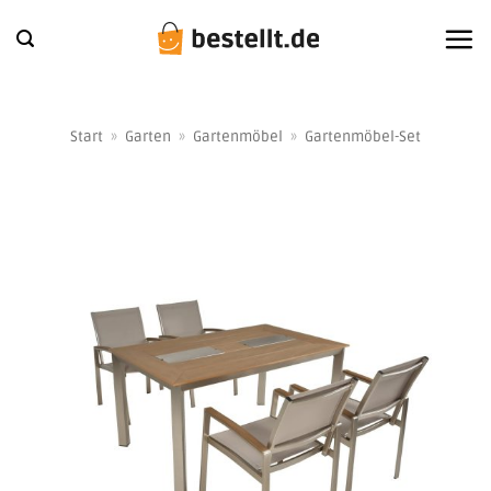
Zum
Inhalt
springen
Start
»
Garten
»
Gartenmöbel
»
Gartenmöbel-Set