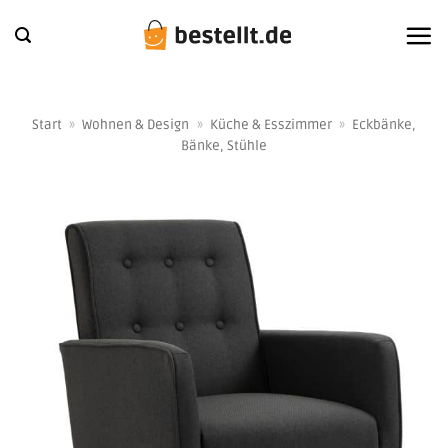
Zum
Inhalt
springen
Start
»
Wohnen & Design
»
Küche & Esszimmer
»
Eckbänke,
Bänke, Stühle