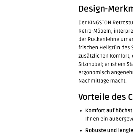
Design-Merkm
Der KINGSTON Retrostuh
Retro-Möbeln, interpr
der Rückenlehne umarm
frischen Hellgrün des
zusätzlichen Komfort, 
Sitzmöbel; er ist ein 
ergonomisch angenehme
Nachmittage macht.
Vorteile des 
Komfort auf höchs
Ihnen ein außergew
Robuste und langle