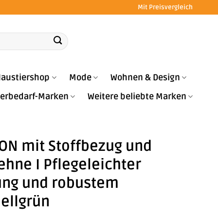
Mit Preisvergleich
austiershop
Mode
Wohnen & Design
Tierbedarf-Marken
Weitere beliebte Marken
ON mit Stoffbezug und
hne I Pflegeleichter
rung und robustem
ellgrün