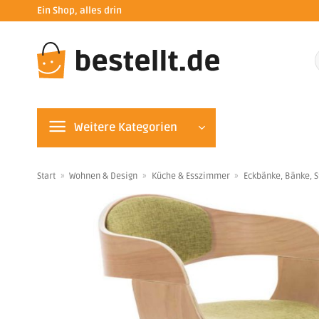
Zum
Ein Shop, alles drin
Inhalt
springen
n
Weitere Kategorien
Start
»
Wohnen & Design
»
Küche & Esszimmer
»
Eckbänke, Bänke, S