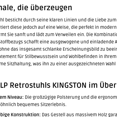
ale, die überzeugen
l besticht durch seine klaren Linien und die Liebe zum D
etiert diese jedoch auf eine Weise, die perfekt in mod
t Sie sanft und lädt zum Verweilen ein. Die Kombina
 Stoffbezugs schafft eine ausgewogene und einladende A
ohne das insgesamt schlanke Erscheinungsbild zu beeint
Statement für Stilbewusstsein und Wohlbefinden in Ihre
 Sitzhaltung, was ihn zu einer ausgezeichneten Wahl
CLP Retrostuhls KINGSTON im Über
tem Niveau:
Die großzügige Polsterung und die ergono
öhnlich bequemes Sitzerlebnis.
bige Konstruktion:
Das Gestell aus massivem Holz garan