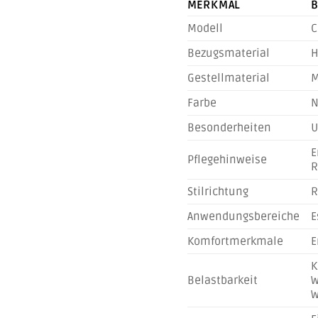
MERKMAL
B
Modell
C
Bezugsmaterial
H
Gestellmaterial
M
Farbe
N
Besonderheiten
U
E
Pflegehinweise
R
Stilrichtung
R
Anwendungsbereiche
E
Komfortmerkmale
E
K
Belastbarkeit
W
W