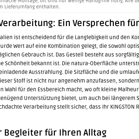
infache Montage, oft sind nur wenige Handgriffe nötig. Alle b
m Lieferumfang enthalten.
Verarbeitung: Ein Versprechen für
alien ist entscheidend für die Langlebigkeit und den K
rde Wert auf eine Kombination gelegt, die sowohl optis
äglichen Gebrauch ist. Das Gestell besteht aus sorgfält
che Schönheit bekannt ist. Die natura-Oberfläche unters
einladende Ausstrahlung. Die Sitzfläche und die umla
ieser Stoff ist nicht nur angenehm anzufassen, sondern 
en Wahl für den Essbereich macht, wo oft kleine Malheur
genügend Unterstützung bietet, um auch bei längerem S
hdachte Verarbeitung stellt sicher, dass Ihr KINGSTON 
 Begleiter für Ihren Alltag