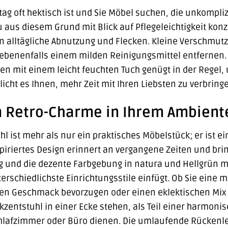
ltag oft hektisch ist und Sie Möbel suchen, die unkompli
us diesem Grund mit Blick auf Pflegeleichtigkeit konzip
n alltägliche Abnutzung und Flecken. Kleine Verschmut
benenfalls einem milden Reinigungsmittel entfernen. Au
n mit einem leicht feuchten Tuch genügt in der Regel,
licht es Ihnen, mehr Zeit mit Ihren Liebsten zu verbrin
n Retro-Charme in Ihrem Ambient
l ist mehr als nur ein praktisches Möbelstück; er ist e
nspiriertes Design erinnert an vergangene Zeiten und bri
g und die dezente Farbgebung in natura und Hellgrün ma
erschiedlichste Einrichtungsstile einfügt. Ob Sie eine
llen Geschmack bevorzugen oder einen eklektischen Mix 
Akzentstuhl in einer Ecke stehen, als Teil einer harmoni
hlafzimmer oder Büro dienen. Die umlaufende Rückenleh