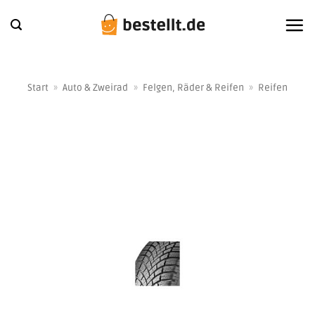
Zum
Inhalt
springen
Start
»
Auto & Zweirad
»
Felgen, Räder & Reifen
»
Reifen