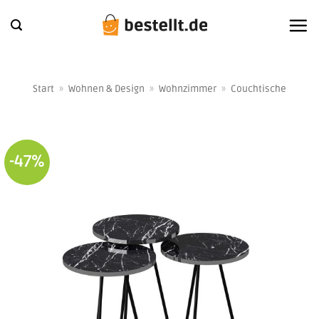
Zum
Inhalt
springen
Start
»
Wohnen & Design
»
Wohnzimmer
»
Couchtische
-47%