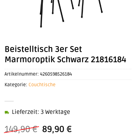
Beistelltisch 3er Set
Marmoroptik Schwarz 21816184
Artikelnummer:
4260598526184
Kategorie:
Couchtische
Lieferzeit: 3 Werktage
Ursprünglicher
Aktueller
149,90
€
89,90
€