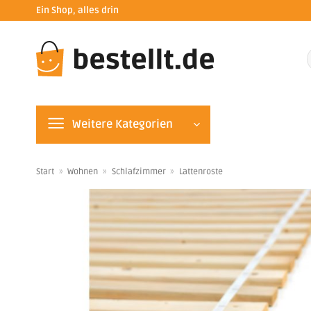
Zum
Ein Shop, alles drin
Inhalt
springen
n
Weitere Kategorien
Start
»
Wohnen
»
Schlafzimmer
»
Lattenroste