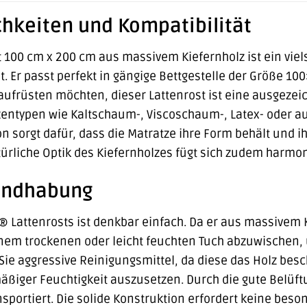
hkeiten und Kompatibilität
 100 cm x 200 cm aus massivem Kiefernholz ist ein viels
 Er passt perfekt in gängige Bettgestelle der Größe 10
aufrüsten möchten, dieser Lattenrost ist eine ausgezei
entypen wie Kaltschaum-, Viscoschaum-, Latex- oder a
on sorgt dafür, dass die Matratze ihre Form behält und 
türliche Optik des Kiefernholzes fügt sich zudem harmon
andhabung
® Lattenrosts ist denkbar einfach. Da er aus massivem Ki
einem trockenen oder leicht feuchten Tuch abzuwischen
ie aggressive Reinigungsmittel, da diese das Holz besc
äßiger Feuchtigkeit auszusetzen. Durch die gute Belüftun
sportiert. Die solide Konstruktion erfordert keine be