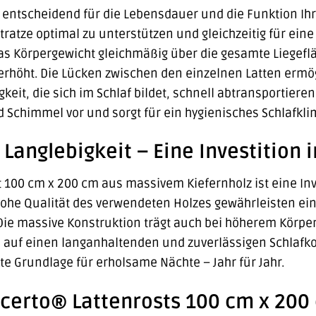
st entscheidend für die Lebensdauer und die Funktion Ih
tratze optimal zu unterstützen und gleichzeitig für eine
das Körpergewicht gleichmäßig über die gesamte Liegef
erhöht. Die Lücken zwischen den einzelnen Latten ermögli
keit, die sich im Schlaf bildet, schnell abtransportiere
 Schimmel vor und sorgt für ein hygienisches Schlafkli
 Langlebigkeit – Eine Investition i
 100 cm x 200 cm aus massivem Kiefernholz ist eine Inves
hohe Qualität des verwendeten Holzes gewährleisten ein
Die massive Konstruktion trägt auch bei höherem Körpe
h auf einen langanhaltenden und zuverlässigen Schlafk
kte Grundlage für erholsame Nächte – Jahr für Jahr.
 acerto® Lattenrosts 100 cm x 20