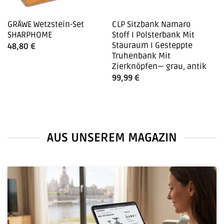
GRÄWE Wetzstein-Set
CLP Sitzbank Namaro
V
SHARPHOME
Stoff I Polsterbank Mit
B
Stauraum I Gesteppte
A
48,80
€
Truhenbank Mit
H
Zierknöpfen— grau, antik
B
L
99,99
€
4
AUS UNSEREM MAGAZIN