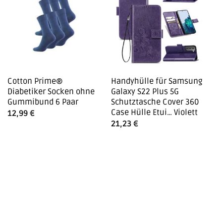
-
Cotton Prime®
Handyhülle für Samsung
To
Diabetiker Socken ohne
Galaxy S22 Plus 5G
A
Gummibund 6 Paar
Schutztasche Cover 360
2
Case Hülle Etui… Violett
12,99
€
21,23
€