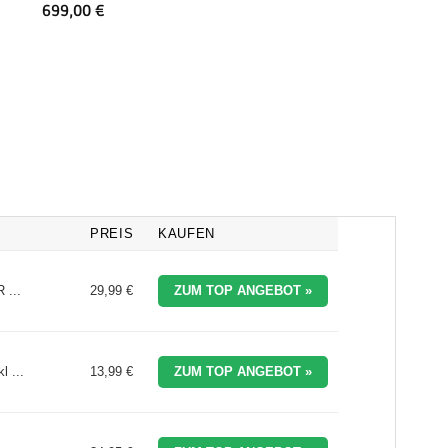
Flurmö
699,00
€
278,90
PREIS
KAUFEN
 ...
29,99 €
ZUM TOP ANGEBOT »
l ...
13,99 €
ZUM TOP ANGEBOT »