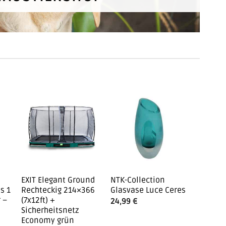
EXIT Elegant Ground
NTK-Collection
Vicco 
s 1
Rechteckig 214×366
Glasvase Luce Ceres
Mats w
 –
(7x12ft) +
Flurga
24,99
€
Sicherheitsnetz
Garder
Economy grün
Kleide