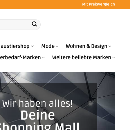
Mit Preisvergleich
austiershop
Mode
Wohnen & Design
Tierbedarf-Marken
Weitere beliebte Marken
Wir haben alles!
Deine
Shopping Mall