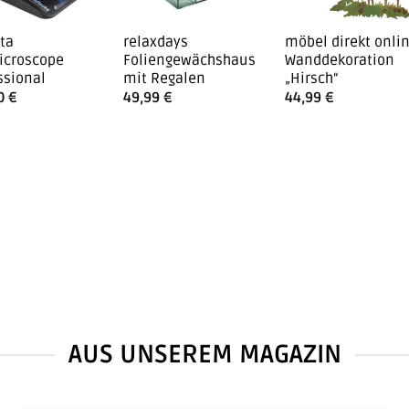
cta
relaxdays
möbel direkt onli
icroscope
Foliengewächshaus
Wanddekoration
ssional
mit Regalen
„Hirsch“
00
€
49,99
€
44,99
€
AUS UNSEREM MAGAZIN