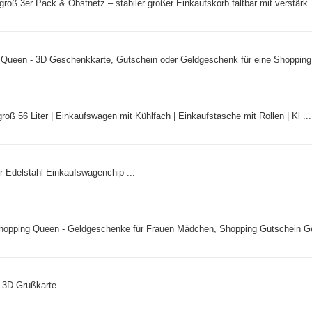
ß 3er Pack & Obstnetz – stabiler großer Einkaufskorb faltbar mit verstärk .
ueen - 3D Geschenkkarte, Gutschein oder Geldgeschenk für eine Shopping T
groß 56 Liter | Einkaufswagen mit Kühlfach | Einkaufstasche mit Rollen | Kl ...
r Edelstahl Einkaufswagenchip ...
Shopping Queen - Geldgeschenke für Frauen Mädchen, Shopping Gutschein Ge
3D Grußkarte ...