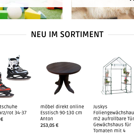
NEU IM SORTIMENT
ttschuhe
möbel direkt online
Juskys
rz/rot 34-37
Esstisch 90-130 cm
Foliengewächshau
Anton
m2 aufrollbare Tür
5
€
Gewächshaus für
253,05
€
Tomaten mit 4