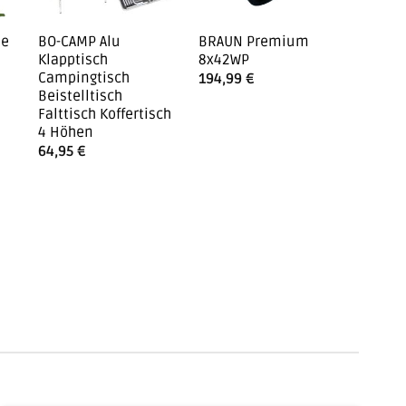
ne
BO-CAMP Alu
BRAUN Premium
Schies
Klapptisch
8x42WP
Badeho
Campingtisch
194,99
€
22,95
Beistelltisch
Falttisch Koffertisch
4 Höhen
64,95
€