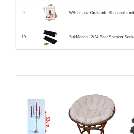
WBdesignz Grußkarte Shopaholic mit 
9
SukModen 12/24 Paar Sneaker Sock
10