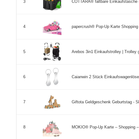
COTTARA® faltbare Einkaufstasche gro
3
papercrush® Pop-Up Karte Shopping Q
4
Arebos 3in1 Einkaufstrolley | Trolley 
5
Caianwin 2 Stück Einkaufswagenlöse
6
Giftota Geldgeschenk Geburtstag - 
7
MOKIO® Pop-Up Karte – Shopping – 
8