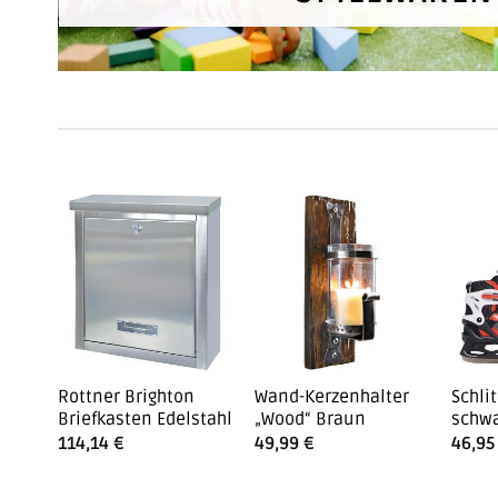
Rottner Brighton
Wand-Kerzenhalter
Schli
Briefkasten Edelstahl
„Wood“ Braun
schwa
114,14
€
49,99
€
46,9