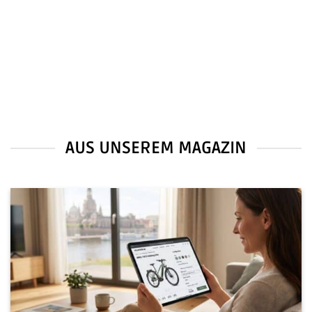
K
m
1
AUS UNSEREM MAGAZIN