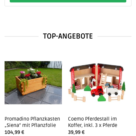
TOP-ANGEBOTE
Promadino Pflanzkasten
Coemo Pferdestall im
P
„Siena“ mit Pflanzfolie
Koffer, inkl. 3 x Pferde
st
7
104,99
€
39,99
€