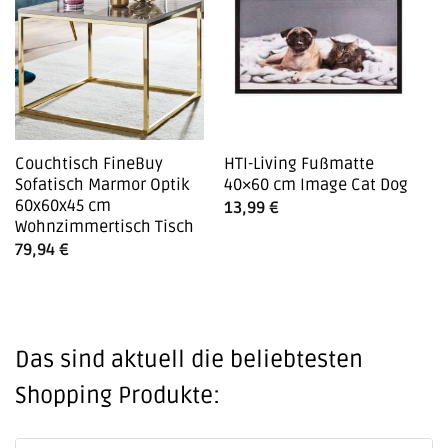
Couchtisch FineBuy
HTI-Living Fußmatte
K
Sofatisch Marmor Optik
40×60 cm Image Cat Dog
So
60x60x45 cm
5
13,99
€
Wohnzimmertisch Tisch
6
79,94
€
Das sind aktuell die beliebtesten
Shopping Produkte: